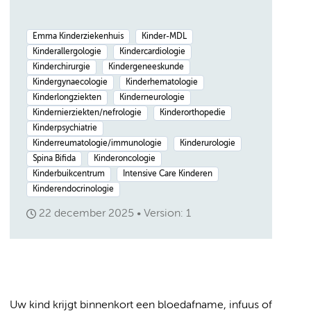
Emma Kinderziekenhuis
Kinder-MDL
Kinderallergologie
Kindercardiologie
Kinderchirurgie
Kindergeneeskunde
Kindergynaecologie
Kinderhematologie
Kinderlongziekten
Kinderneurologie
Kindernierziekten/nefrologie
Kinderorthopedie
Kinderpsychiatrie
Kinderreumatologie/immunologie
Kinderurologie
Spina Bifida
Kinderoncologie
Kinderbuikcentrum
Intensive Care Kinderen
Kinderendocrinologie
22 december 2025
Version: 1
Uw kind krijgt binnenkort een bloedafname, infuus of