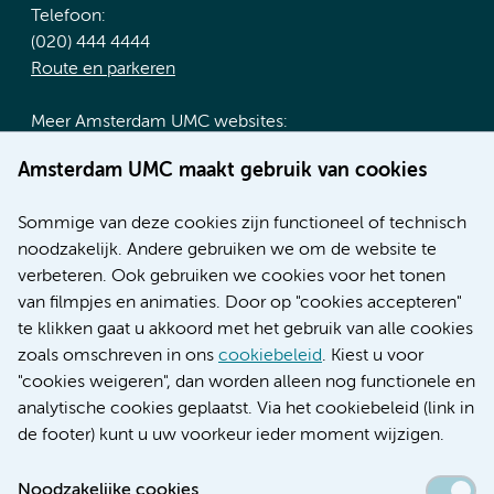
Telefoon:
(020) 444 4444
Route en parkeren
Meer Amsterdam UMC websites:
Werken bij Amsterdam UMC
Amsterdam UMC maakt gebruik van cookies
Over Amsterdam UMC
Nieuws
Sommige van deze cookies zijn functioneel of technisch
Research
noodzakelijk. Andere gebruiken we om de website te
Educatie locatie AMC
verbeteren. Ook gebruiken we cookies voor het tonen
Educatie locatie VUmc
van filmpjes en animaties. Door op "cookies accepteren"
te klikken gaat u akkoord met het gebruik van alle cookies
zoals omschreven in ons
cookiebeleid
. Kiest u voor
"cookies weigeren", dan worden alleen nog functionele en
Verwijzen & diagnostiek
analytische cookies geplaatst. Via het cookiebeleid (link in
de footer) kunt u uw voorkeur ieder moment wijzigen.
Noodzakelijke cookies