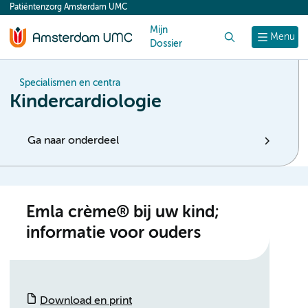
Patiëntenzorg Amsterdam UMC
content
Mijn
Zoek
Menu
Dossier
Specialismen en centra
Kindercardiologie
Ga naar onderdeel
Emla crème® bij uw kind;
informatie voor ouders
Download en print