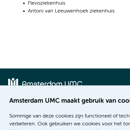
Flevoziekenhuis
Antoni van Leeuwenhoek ziekenhuis
Amsterdam UMC maakt gebruik van coo
Locatie AMC
Locatie VUmc
Meibergdreef 9
De Boelelaan 1117
Sommige van deze cookies zijn functioneel of tech
1105 AZ Amsterdam
1081 HV Amsterdam
verbeteren. Ook gebruiken we cookies voor het ton