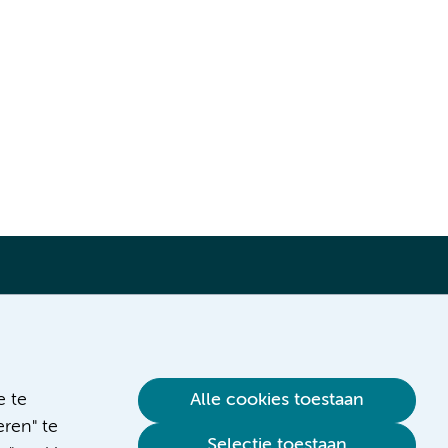
Verwijzen & diagnostiek
e te
Alle cookies toestaan
ren" te
Selectie toestaan