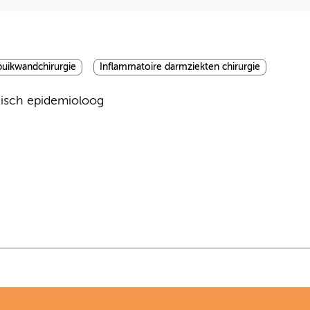
buikwandchirurgie
Inflammatoire darmziekten chirurgie
inisch epidemioloog