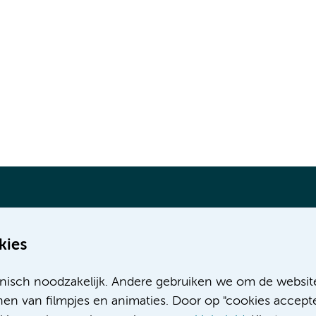
kies
Meer Amsterdam UMC websites:
nisch noodzakelijk. Andere gebruiken we om de websit
Werken bij Amsterdam UMC
en van filmpjes en animaties. Door op "cookies accepte
Over Amsterdam UMC