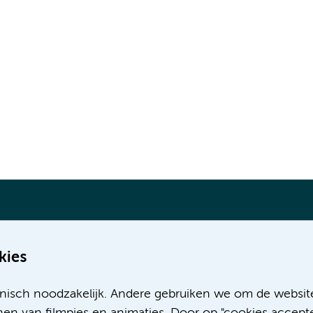
kies
Meer Amsterdam UMC websites:
nisch noodzakelijk. Andere gebruiken we om de websit
Werken bij Amsterdam UMC