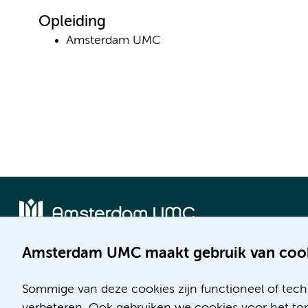
Opleiding
Amsterdam UMC
Amsterdam UMC maakt gebruik van coo
Locatie AMC
Locatie VUmc
Meibergdreef 9
De Boelelaan 1117
Sommige van deze cookies zijn functioneel of tech
1105 AZ Amsterdam
1081 HV Amsterdam