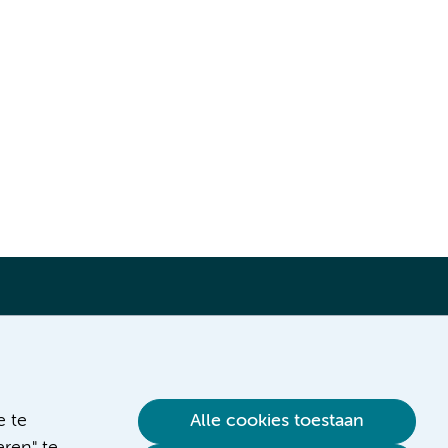
Verwijzen & diagnostiek
e te
Alle cookies toestaan