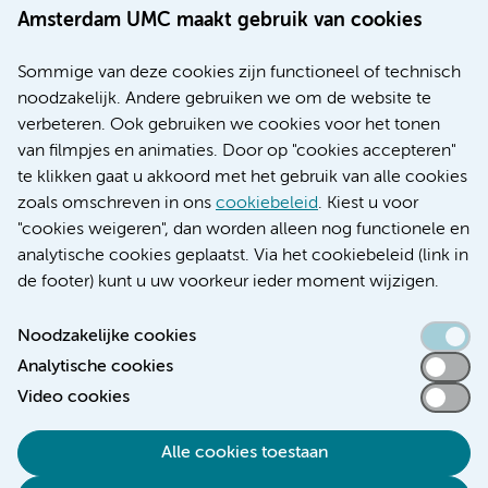
Werken bij Amsterdam UMC
Amsterdam UMC maakt gebruik van cookies
Over Amsterdam UMC
Nieuws
Sommige van deze cookies zijn functioneel of technisch
Research
noodzakelijk. Andere gebruiken we om de website te
Educatie locatie AMC
verbeteren. Ook gebruiken we cookies voor het tonen
Educatie locatie VUmc
van filmpjes en animaties. Door op "cookies accepteren"
te klikken gaat u akkoord met het gebruik van alle cookies
zoals omschreven in ons
cookiebeleid
. Kiest u voor
"cookies weigeren", dan worden alleen nog functionele en
Verwijzen & diagnostiek
analytische cookies geplaatst. Via het cookiebeleid (link in
de footer) kunt u uw voorkeur ieder moment wijzigen.
Noodzakelijke cookies
Analytische cookies
Toegankelijkheidsverklaring
Video cookies
Responsible disclosure
Algemene privacyverklaring
Alle cookies toestaan
Cookieverklaring