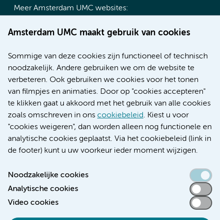
Meer Amsterdam UMC websites:
Werken bij Amsterdam UMC
Amsterdam UMC maakt gebruik van cookies
Over Amsterdam UMC
Nieuws
Sommige van deze cookies zijn functioneel of technisch
Research
noodzakelijk. Andere gebruiken we om de website te
Educatie locatie AMC
verbeteren. Ook gebruiken we cookies voor het tonen
Educatie locatie VUmc
van filmpjes en animaties. Door op "cookies accepteren"
te klikken gaat u akkoord met het gebruik van alle cookies
zoals omschreven in ons
cookiebeleid
. Kiest u voor
"cookies weigeren", dan worden alleen nog functionele en
Verwijzen & diagnostiek
analytische cookies geplaatst. Via het cookiebeleid (link in
de footer) kunt u uw voorkeur ieder moment wijzigen.
Noodzakelijke cookies
Analytische cookies
Toegankelijkheidsverklaring
Video cookies
Responsible disclosure
Algemene privacyverklaring