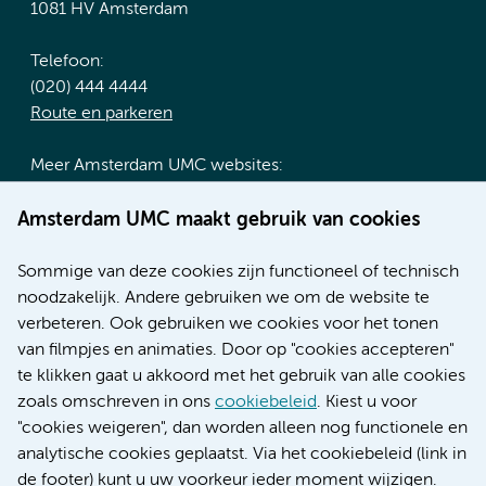
1081 HV Amsterdam
Telefoon:
(020) 444 4444
Route en parkeren
Meer Amsterdam UMC websites:
Werken bij Amsterdam UMC
Amsterdam UMC maakt gebruik van cookies
Over Amsterdam UMC
Nieuws
Sommige van deze cookies zijn functioneel of technisch
Research
noodzakelijk. Andere gebruiken we om de website te
Educatie locatie AMC
verbeteren. Ook gebruiken we cookies voor het tonen
Educatie locatie VUmc
van filmpjes en animaties. Door op "cookies accepteren"
te klikken gaat u akkoord met het gebruik van alle cookies
zoals omschreven in ons
cookiebeleid
. Kiest u voor
"cookies weigeren", dan worden alleen nog functionele en
Verwijzen & diagnostiek
analytische cookies geplaatst. Via het cookiebeleid (link in
de footer) kunt u uw voorkeur ieder moment wijzigen.