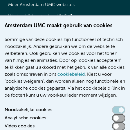
Meer Amsterdam UMC websites:
Werken bij Amsterdam UMC
Over Amsterdam UMC
Amsterdam UMC maakt gebruik van cookies
Nieuws
Research
Sommige van deze cookies zijn functioneel of technisch
Educatie locatie AMC
noodzakelijk. Andere gebruiken we om de website te
Educatie locatie VUmc
verbeteren. Ook gebruiken we cookies voor het tonen
van filmpjes en animaties. Door op "cookies accepteren"
te klikken gaat u akkoord met het gebruik van alle cookies
zoals omschreven in ons
cookiebeleid
. Kiest u voor
Verwijzen & diagnostiek
"cookies weigeren", dan worden alleen nog functionele en
analytische cookies geplaatst. Via het cookiebeleid (link in
de footer) kunt u uw voorkeur ieder moment wijzigen.
Noodzakelijke cookies
Toegankelijkheidsverklaring
Analytische cookies
Responsible disclosure
Video cookies
Algemene privacyverklaring