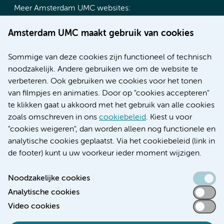
Meer Amsterdam UMC websites:
Werken bij Amsterdam UMC
Amsterdam UMC maakt gebruik van cookies
Over Amsterdam UMC
Nieuws
Sommige van deze cookies zijn functioneel of technisch
Research
noodzakelijk. Andere gebruiken we om de website te
Educatie locatie AMC
verbeteren. Ook gebruiken we cookies voor het tonen
Educatie locatie VUmc
van filmpjes en animaties. Door op "cookies accepteren"
te klikken gaat u akkoord met het gebruik van alle cookies
zoals omschreven in ons
cookiebeleid
. Kiest u voor
"cookies weigeren", dan worden alleen nog functionele en
Verwijzen & diagnostiek
analytische cookies geplaatst. Via het cookiebeleid (link in
de footer) kunt u uw voorkeur ieder moment wijzigen.
Noodzakelijke cookies
Analytische cookies
Toegankelijkheidsverklaring
Video cookies
Responsible disclosure
Algemene privacyverklaring