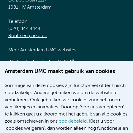
De Boelelaan 1117
1081 HV Amsterdam
Telefoon:
(020) 444 4444
Route en parkeren
Meer Amsterdam UMC websites:
Werken bij Amsterdam UMC
Over Amsterdam UMC
Amsterdam UMC maakt gebruik van cookies
Nieuws
Research
Sommige van deze cookies zijn functioneel of technisch
Educatie locatie AMC
noodzakelijk. Andere gebruiken we om de website te
Educatie locatie VUmc
verbeteren. Ook gebruiken we cookies voor het tonen
van filmpjes en animaties. Door op "cookies accepteren"
te klikken gaat u akkoord met het gebruik van alle cookies
zoals omschreven in ons
cookiebeleid
. Kiest u voor
Verwijzen & diagnostiek
"cookies weigeren", dan worden alleen nog functionele en