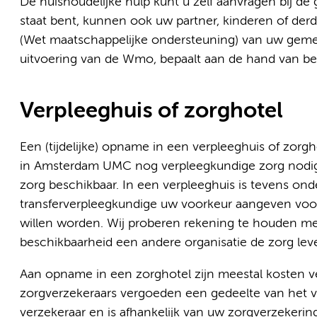
De huishoudelijke hulp kunt u zelf aanvragen bij de
staat bent, kunnen ook uw partner, kinderen of der
(Wet maatschappelijke ondersteuning) van uw gemee
uitvoering van de Wmo, bepaalt aan de hand van bepa
Verpleeghuis of zorghotel
Een (tijdelijke) opname in een verpleeghuis of zorg
in Amsterdam UMC nog verpleegkundige zorg nodig hee
zorg beschikbaar. In een verpleeghuis is tevens onde
transferverpleegkundige uw voorkeur aangeven voor
willen worden. Wij proberen rekening te houden me
beschikbaarheid een andere organisatie de zorg leve
Aan opname in een zorghotel zijn meestal kosten ve
zorgverzekeraars vergoeden een gedeelte van het ver
verzekeraar en is afhankelijk van uw zorgverzekeri