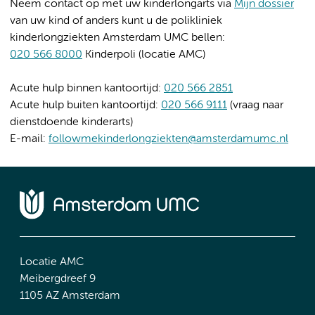
Neem contact op met uw kinderlongarts via
Mijn dossier
van uw kind of anders kunt u de polikliniek
kinderlongziekten Amsterdam UMC bellen:
020 566 8000
Kinderpoli (locatie AMC)
Acute hulp binnen kantoortijd:
020 566 2851
Acute hulp buiten kantoortijd:
020 566 9111
(vraag naar
dienstdoende kinderarts)
E-mail:
followmekinderlongziekten@amsterdamumc.nl
Locatie AMC
Meibergdreef 9
1105 AZ Amsterdam