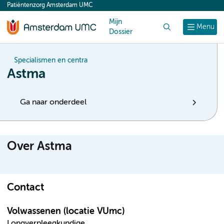
Patiëntenzorg Amsterdam UMC
content
Mijn
Zoek
Menu
Dossier
Specialismen en centra
Astma
Ga naar onderdeel
Over Astma
Contact
Volwassenen (locatie VUmc)
Longverpleegkundige