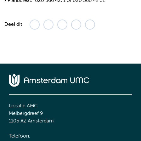
• Planbureau: 020 566 4271 of 020 566 42 51
Deel dit
Locatie AMC
Meibergdreef 9
1105 AZ Amsterdam
Telefoon: