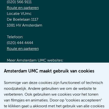
(020) 566 9111
Route en parkeren
Locatie VUmc
De Boelelaan 1117
1081 HV Amsterdam
Telefoon:
(020) 444 4444
Route en parkeren
Meer Amsterdam UMC websites:
Werken bij Amsterdam UMC
Amsterdam UMC maakt gebruik van cookies
Over Amsterdam UMC
Nieuws
Sommige van deze cookies zijn functioneel of technisch
Research
noodzakelijk. Andere gebruiken we om de website te
Educatie locatie AMC
verbeteren. Ook gebruiken we cookies voor het tonen
Educatie locatie VUmc
van filmpjes en animaties. Door op "cookies accepteren"
te klikken gaat u akkoord met het gebruik van alle cookies