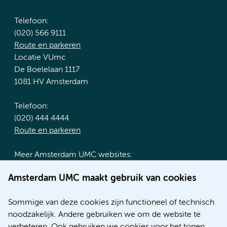
Telefoon:
(020) 566 9111
Route en parkeren
Locatie VUmc
De Boelelaan 1117
1081 HV Amsterdam
Telefoon:
(020) 444 4444
Route en parkeren
Meer Amsterdam UMC websites:
Werken bij Amsterdam UMC
Amsterdam UMC maakt gebruik van cookies
Over Amsterdam UMC
Nieuws
Sommige van deze cookies zijn functioneel of technisch
Research
noodzakelijk. Andere gebruiken we om de website te
Educatie locatie AMC