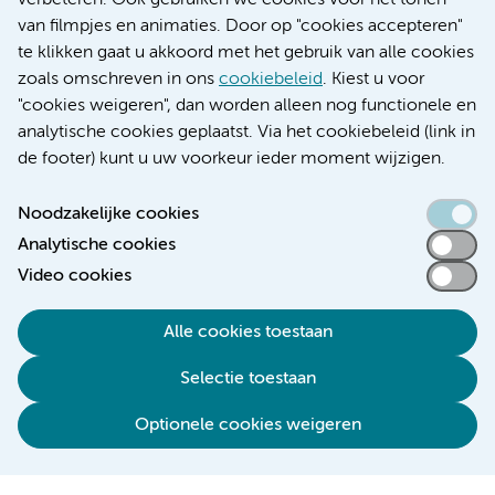
verbeteren. Ook gebruiken we cookies voor het tonen
Educatie locatie VUmc
van filmpjes en animaties. Door op "cookies accepteren"
te klikken gaat u akkoord met het gebruik van alle cookies
zoals omschreven in ons
cookiebeleid
. Kiest u voor
"cookies weigeren", dan worden alleen nog functionele en
Verwijzen & diagnostiek
analytische cookies geplaatst. Via het cookiebeleid (link in
de footer) kunt u uw voorkeur ieder moment wijzigen.
Noodzakelijke cookies
Analytische cookies
Toegankelijkheidsverklaring
Video cookies
Responsible disclosure
Algemene privacyverklaring
Alle cookies toestaan
Cookieverklaring
Selectie toestaan
Disclaimer
Colofon
Optionele cookies weigeren