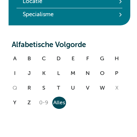
Locatie
Specialisme
Alfabetische Volgorde
A
B
C
D
E
F
G
H
I
J
K
L
M
N
O
P
Q
R
S
T
U
V
W
X
Y
Z
0-9
Alles