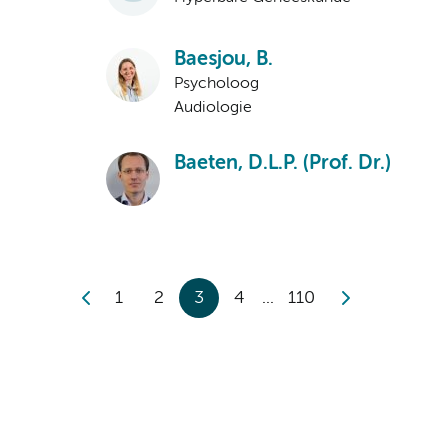
Baesjou, B.
Psycholoog
Audiologie
Baeten, D.L.P. (Prof. Dr.)
1
2
3
4
110