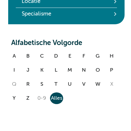
Locatie
Specialisme
Alfabetische Volgorde
A
B
C
D
E
F
G
H
I
J
K
L
M
N
O
P
Q
R
S
T
U
V
W
X
Y
Z
0-9
Alles