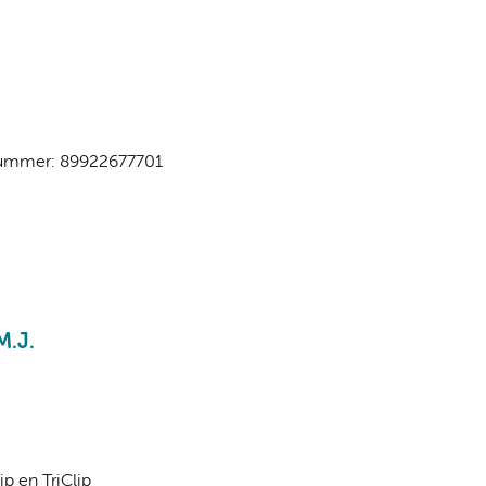
-nummer: 89922677701
M.J.
ip en TriClip