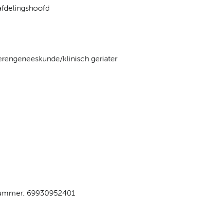
afdelingshoofd
derengeneeskunde/klinisch geriater
-nummer: 69930952401