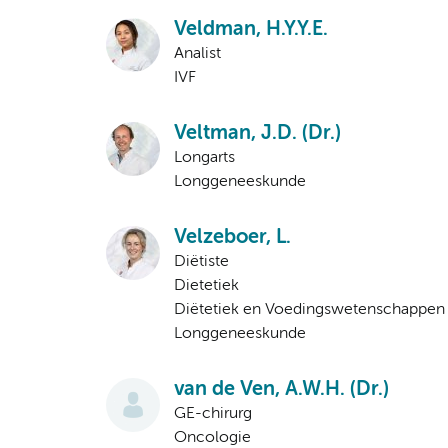
Veldman, H.Y.Y.E.
Analist
IVF
Veltman, J.D. (Dr.)
Longarts
Longgeneeskunde
Velzeboer, L.
Diëtiste
Dietetiek
Diëtetiek en Voedingswetenschappen
Longgeneeskunde
van de Ven, A.W.H. (Dr.)
GE-chirurg
Oncologie