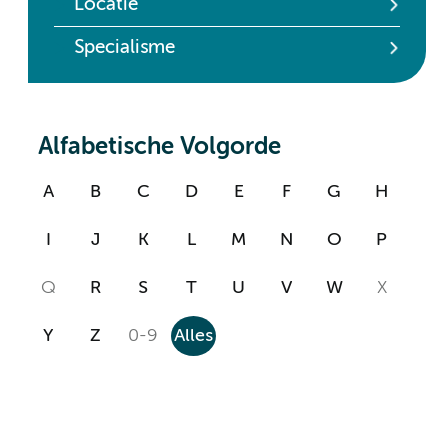
Locatie
Specialisme
Alfabetische Volgorde
A
B
C
D
E
F
G
H
I
J
K
L
M
N
O
P
Q
R
S
T
U
V
W
X
Y
Z
0-9
Alles