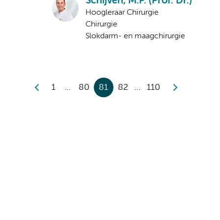
Schijven, M.P. (Prof. Dr.)
Hoogleraar Chirurgie
Chirurgie
Slokdarm- en maagchirurgie
1
80
81
82
110