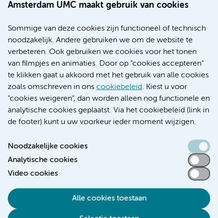
Werken bij Amsterdam UMC
Amsterdam UMC maakt gebruik van cookies
Over Amsterdam UMC
Nieuws
Sommige van deze cookies zijn functioneel of technisch
Research
noodzakelijk. Andere gebruiken we om de website te
Educatie locatie AMC
verbeteren. Ook gebruiken we cookies voor het tonen
Educatie locatie VUmc
van filmpjes en animaties. Door op "cookies accepteren"
te klikken gaat u akkoord met het gebruik van alle cookies
zoals omschreven in ons
cookiebeleid
. Kiest u voor
"cookies weigeren", dan worden alleen nog functionele en
Verwijzen & diagnostiek
analytische cookies geplaatst. Via het cookiebeleid (link in
de footer) kunt u uw voorkeur ieder moment wijzigen.
Noodzakelijke cookies
Analytische cookies
Toegankelijkheidsverklaring
Video cookies
Responsible disclosure
Algemene privacyverklaring
Alle cookies toestaan
Cookieverklaring