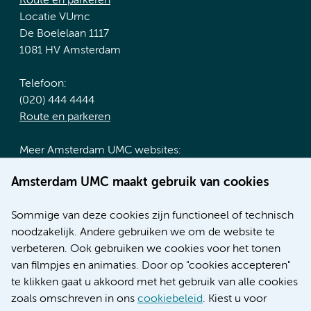
Route en parkeren
Locatie VUmc
De Boelelaan 1117
1081 HV Amsterdam
Telefoon:
(020) 444 4444
Route en parkeren
Meer Amsterdam UMC websites:
Werken bij Amsterdam UMC
Amsterdam UMC maakt gebruik van cookies
Over Amsterdam UMC
Nieuws
Sommige van deze cookies zijn functioneel of technisch
Research
noodzakelijk. Andere gebruiken we om de website te
Educatie locatie AMC
verbeteren. Ook gebruiken we cookies voor het tonen
Educatie locatie VUmc
van filmpjes en animaties. Door op "cookies accepteren"
te klikken gaat u akkoord met het gebruik van alle cookies
zoals omschreven in ons
cookiebeleid
. Kiest u voor