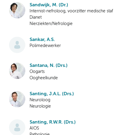
Sandwijk, M. (Dr.)
Internist-nefroloog, voorzitter medische staf
Dianet
Nierziekten/Nefrologie
Sankar, A.S.
Polimedewerker
Santana, N. (Drs.)
Oogarts
Oogheelkunde
Santing, J.A.L. (Drs.)
Neuroloog
Neurologie
Santing, R.W.R. (Drs.)
AIOS
Pathologie