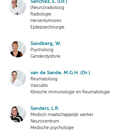
Sanchez, E. (Dr.)
(Neuro)radioloog
Radiologie
Hersentumoren
Epilepsiechirurgie
Sandberg, W.
Psycholoog
Genderdysforie
van de Sande, M.G.H. (Dr.)
Reumatoloog
Vasculitis
Klinische immunologie en Reumatologie
Sanders, L.R.
Medisch maatschappelijk werker
Neurocentrum
Medische psychologie