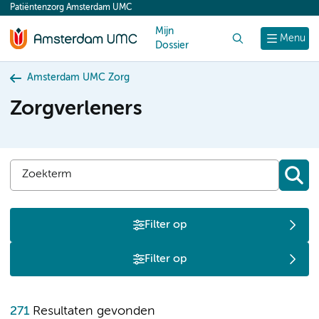
Patiëntenzorg Amsterdam UMC
content
Mijn
Zoek
Menu
Dossier
Amsterdam UMC Zorg
Zorgverleners
Filter op
Filter op
271
Resultaten gevonden