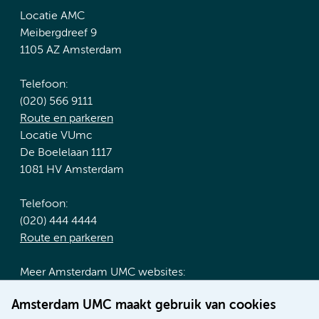
Locatie AMC
Meibergdreef 9
1105 AZ Amsterdam
Telefoon:
(020) 566 9111
Route en parkeren
Locatie VUmc
De Boelelaan 1117
1081 HV Amsterdam
Telefoon:
(020) 444 4444
Route en parkeren
Meer Amsterdam UMC websites:
Werken bij Amsterdam UMC
Amsterdam UMC maakt gebruik van cookies
Over Amsterdam UMC