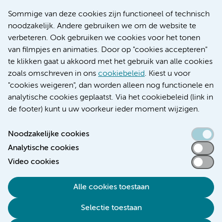
Nieuws
Sommige van deze cookies zijn functioneel of technisch
Research
noodzakelijk. Andere gebruiken we om de website te
Educatie locatie AMC
verbeteren. Ook gebruiken we cookies voor het tonen
Educatie locatie VUmc
van filmpjes en animaties. Door op "cookies accepteren"
te klikken gaat u akkoord met het gebruik van alle cookies
zoals omschreven in ons
cookiebeleid
. Kiest u voor
"cookies weigeren", dan worden alleen nog functionele en
Verwijzen & diagnostiek
analytische cookies geplaatst. Via het cookiebeleid (link in
de footer) kunt u uw voorkeur ieder moment wijzigen.
Noodzakelijke cookies
Analytische cookies
Toegankelijkheidsverklaring
Video cookies
Responsible disclosure
Algemene privacyverklaring
Alle cookies toestaan
Cookieverklaring
Selectie toestaan
Disclaimer