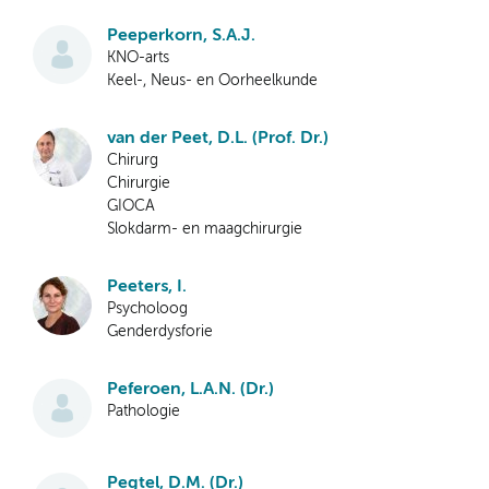
Peeperkorn, S.A.J.
KNO-arts
Keel-, Neus- en Oorheelkunde
van der Peet, D.L. (Prof. Dr.)
Chirurg
Chirurgie
GIOCA
Slokdarm- en maagchirurgie
Peeters, I.
Psycholoog
Genderdysforie
Peferoen, L.A.N. (Dr.)
Pathologie
Pegtel, D.M. (Dr.)