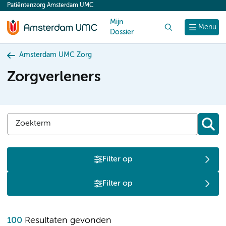
Patiëntenzorg Amsterdam UMC
content
Mijn
Zoek
Menu
Dossier
Amsterdam UMC Zorg
Zorgverleners
Filter op
Filter op
100
Resultaten gevonden