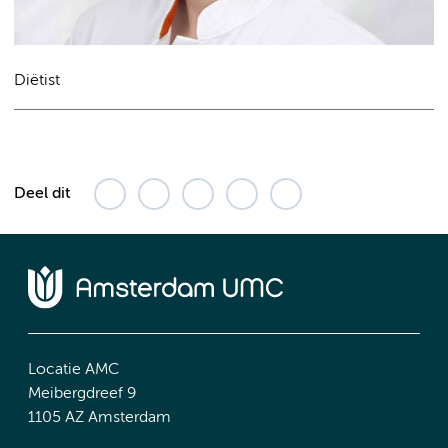
Diëtist
Deel dit
Locatie AMC
Meibergdreef 9
1105 AZ Amsterdam