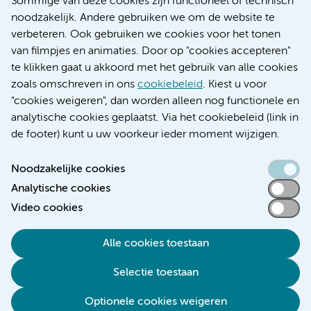
Sommige van deze cookies zijn functioneel of technisch
Educatie locatie AMC
noodzakelijk. Andere gebruiken we om de website te
Educatie locatie VUmc
verbeteren. Ook gebruiken we cookies voor het tonen
van filmpjes en animaties. Door op "cookies accepteren"
te klikken gaat u akkoord met het gebruik van alle cookies
zoals omschreven in ons
cookiebeleid
. Kiest u voor
Verwijzen & diagnostiek
"cookies weigeren", dan worden alleen nog functionele en
analytische cookies geplaatst. Via het cookiebeleid (link in
de footer) kunt u uw voorkeur ieder moment wijzigen.
Noodzakelijke cookies
Toegankelijkheidsverklaring
Analytische cookies
Responsible disclosure
Video cookies
Algemene privacyverklaring
Cookieverklaring
Alle cookies toestaan
Disclaimer
Selectie toestaan
Colofon
Optionele cookies weigeren