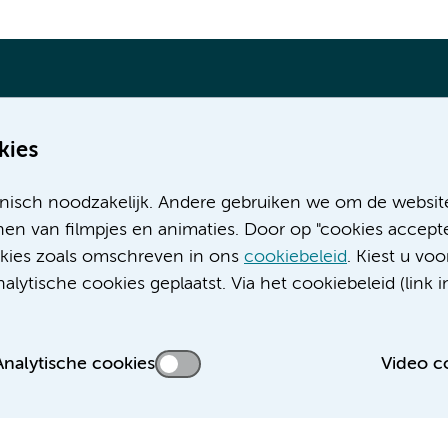
kies
Meer Amsterdam UMC websites:
nisch noodzakelijk. Andere gebruiken we om de websit
Werken bij Amsterdam UMC
en van filmpjes en animaties. Door op "cookies accepte
Over Amsterdam UMC
ookies zoals omschreven in ons
cookiebeleid
. Kiest u voo
Nieuws
lytische cookies geplaatst. Via het cookiebeleid (link i
Research
Educatie locatie AMC
Educatie locatie VUmc
Analytische cookies
Video c
 privacyverklaring
Cookieverklaring
Disclaimer
Colofon