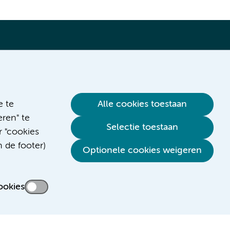
Verwijzen & diagnostiek
e te
Alle cookies toestaan
ren" te
Selectie toestaan
r "cookies
n de footer)
Optionele cookies weigeren
ookies