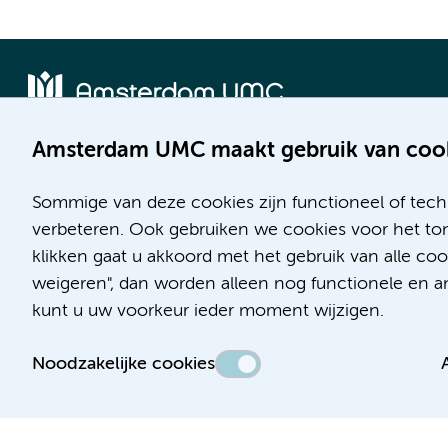
Amsterdam UMC maakt gebruik van coo
Locatie AMC
Locatie VUmc
Meibergdreef 9
De Boelelaan 1117
Sommige van deze cookies zijn functioneel of tech
1105 AZ Amsterdam
1081 HV Amsterdam
verbeteren. Ook gebruiken we cookies voor het ton
klikken gaat u akkoord met het gebruik van alle c
Telefoon:
Telefoon:
weigeren", dan worden alleen nog functionele en ana
(020) 566 9111
(020) 444 4444
kunt u uw voorkeur ieder moment wijzigen.
Route en parkeren
Route en parkeren
Noodzakelijke cookies
Toegankelijkheidsverklaring
Responsible disclosure
Algemene