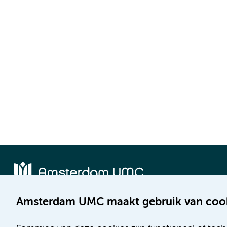
Amsterdam UMC maakt gebruik van coo
Locatie AMC
Locatie VUmc
Meibergdreef 9
De Boelelaan 1117