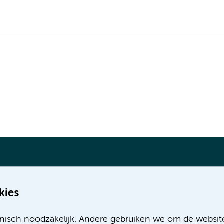
kies
Meer Amsterdam UMC websites:
nisch noodzakelijk. Andere gebruiken we om de websit