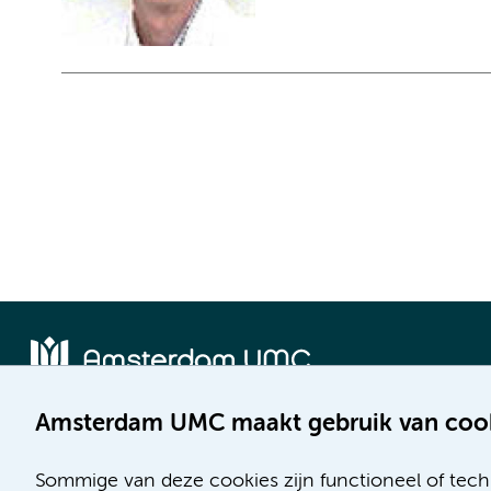
Amsterdam UMC maakt gebruik van coo
Locatie AMC
Locatie VUmc
Meibergdreef 9
De Boelelaan 1117
Sommige van deze cookies zijn functioneel of tech