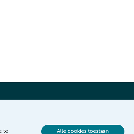
Verwijzen & diagnostiek
e te
Alle cookies toestaan