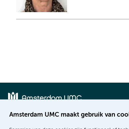
Amsterdam UMC maakt gebruik van coo
Locatie AMC
Locatie VUmc
Meibergdreef 9
De Boelelaan 1117