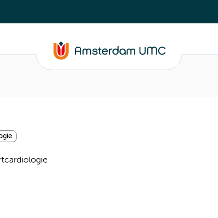
ogie
rtcardiologie