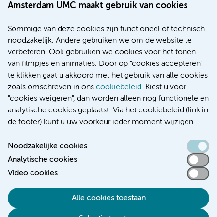
Werken bij Amsterdam UMC
Amsterdam UMC maakt gebruik van cookies
Over Amsterdam UMC
Nieuws
Sommige van deze cookies zijn functioneel of technisch
Research
noodzakelijk. Andere gebruiken we om de website te
Educatie locatie AMC
verbeteren. Ook gebruiken we cookies voor het tonen
Educatie locatie VUmc
van filmpjes en animaties. Door op "cookies accepteren"
te klikken gaat u akkoord met het gebruik van alle cookies
zoals omschreven in ons
cookiebeleid
. Kiest u voor
"cookies weigeren", dan worden alleen nog functionele en
Verwijzen & diagnostiek
analytische cookies geplaatst. Via het cookiebeleid (link in
de footer) kunt u uw voorkeur ieder moment wijzigen.
Noodzakelijke cookies
Analytische cookies
Toegankelijkheidsverklaring
Video cookies
Responsible disclosure
Algemene privacyverklaring
Alle cookies toestaan
Cookieverklaring