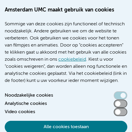
Werken bij Amsterdam UMC
Amsterdam UMC maakt gebruik van cookies
Over Amsterdam UMC
Nieuws
Sommige van deze cookies zijn functioneel of technisch
Research
noodzakelijk. Andere gebruiken we om de website te
Educatie locatie AMC
verbeteren. Ook gebruiken we cookies voor het tonen
Educatie locatie VUmc
van filmpjes en animaties. Door op "cookies accepteren"
te klikken gaat u akkoord met het gebruik van alle cookies
zoals omschreven in ons
cookiebeleid
. Kiest u voor
"cookies weigeren", dan worden alleen nog functionele en
Verwijzen & diagnostiek
analytische cookies geplaatst. Via het cookiebeleid (link in
de footer) kunt u uw voorkeur ieder moment wijzigen.
Noodzakelijke cookies
Analytische cookies
Toegankelijkheidsverklaring
Video cookies
Responsible disclosure
Algemene privacyverklaring
Alle cookies toestaan
Cookieverklaring