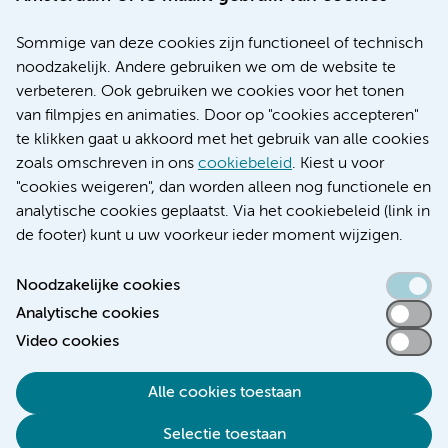
Over Amsterdam UMC
Nieuws
Sommige van deze cookies zijn functioneel of technisch
Research
noodzakelijk. Andere gebruiken we om de website te
Educatie locatie AMC
verbeteren. Ook gebruiken we cookies voor het tonen
Educatie locatie VUmc
van filmpjes en animaties. Door op "cookies accepteren"
te klikken gaat u akkoord met het gebruik van alle cookies
zoals omschreven in ons
cookiebeleid
. Kiest u voor
"cookies weigeren", dan worden alleen nog functionele en
Verwijzen & diagnostiek
analytische cookies geplaatst. Via het cookiebeleid (link in
de footer) kunt u uw voorkeur ieder moment wijzigen.
Noodzakelijke cookies
Analytische cookies
Toegankelijkheidsverklaring
Video cookies
Responsible disclosure
Algemene privacyverklaring
Alle cookies toestaan
Cookieverklaring
Selectie toestaan
Disclaimer