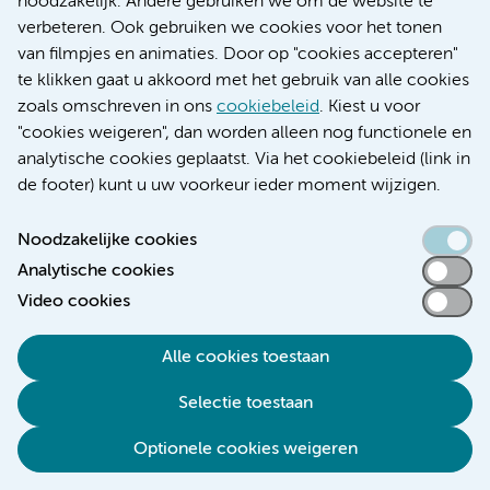
noodzakelijk. Andere gebruiken we om de website te
Educatie locatie AMC
verbeteren. Ook gebruiken we cookies voor het tonen
Educatie locatie VUmc
van filmpjes en animaties. Door op "cookies accepteren"
te klikken gaat u akkoord met het gebruik van alle cookies
zoals omschreven in ons
cookiebeleid
. Kiest u voor
"cookies weigeren", dan worden alleen nog functionele en
Verwijzen & diagnostiek
analytische cookies geplaatst. Via het cookiebeleid (link in
de footer) kunt u uw voorkeur ieder moment wijzigen.
Noodzakelijke cookies
Analytische cookies
Toegankelijkheidsverklaring
Video cookies
Responsible disclosure
Algemene privacyverklaring
Alle cookies toestaan
Cookieverklaring
Selectie toestaan
Disclaimer
Colofon
Optionele cookies weigeren