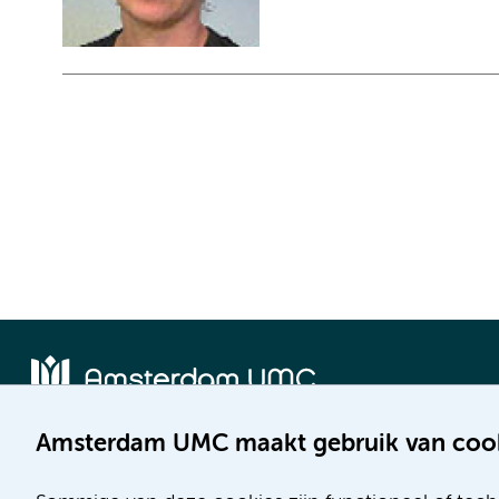
Amsterdam UMC maakt gebruik van coo
Locatie AMC
Locatie VUmc
Meibergdreef 9
De Boelelaan 1117