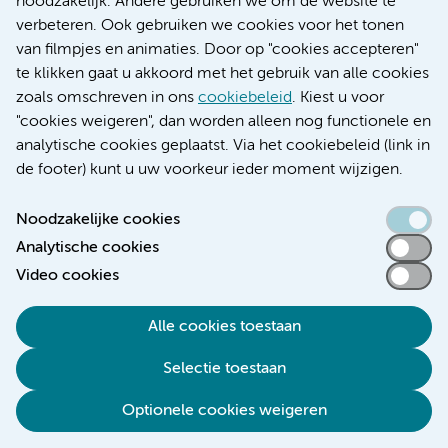
noodzakelijk. Andere gebruiken we om de website te
Educatie locatie AMC
verbeteren. Ook gebruiken we cookies voor het tonen
Educatie locatie VUmc
van filmpjes en animaties. Door op "cookies accepteren"
te klikken gaat u akkoord met het gebruik van alle cookies
zoals omschreven in ons
cookiebeleid
. Kiest u voor
"cookies weigeren", dan worden alleen nog functionele en
Verwijzen & diagnostiek
analytische cookies geplaatst. Via het cookiebeleid (link in
de footer) kunt u uw voorkeur ieder moment wijzigen.
Noodzakelijke cookies
Analytische cookies
Toegankelijkheidsverklaring
Video cookies
Responsible disclosure
Algemene privacyverklaring
Alle cookies toestaan
Cookieverklaring
Selectie toestaan
Disclaimer
Colofon
Optionele cookies weigeren