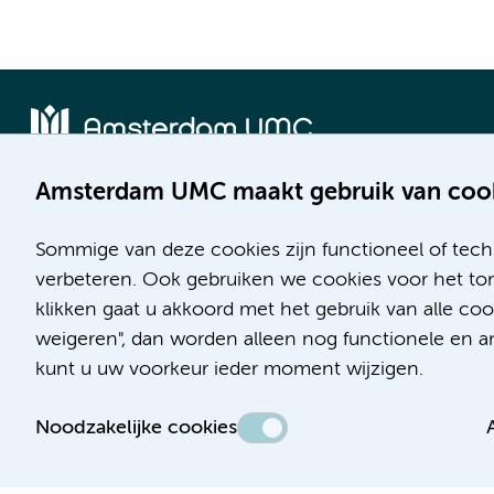
Amsterdam UMC maakt gebruik van coo
Locatie AMC
Locatie VUmc
Meibergdreef 9
De Boelelaan 1117
Sommige van deze cookies zijn functioneel of tech
1105 AZ Amsterdam
1081 HV Amsterdam
verbeteren. Ook gebruiken we cookies voor het ton
klikken gaat u akkoord met het gebruik van alle c
Telefoon:
Telefoon:
weigeren", dan worden alleen nog functionele en ana
(020) 566 9111
(020) 444 4444
kunt u uw voorkeur ieder moment wijzigen.
Route en parkeren
Route en parkeren
Noodzakelijke cookies