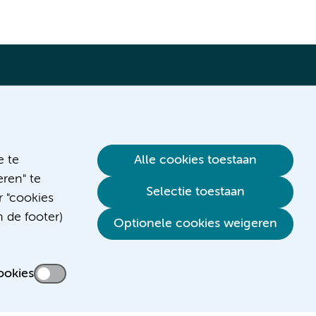
Verwijzen & diagnostiek
e te
Alle cookies toestaan
ren" te
Selectie toestaan
r "cookies
n de footer)
Optionele cookies weigeren
ookies