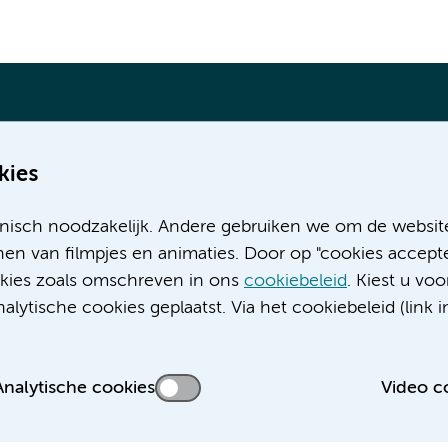
kies
Meer Amsterdam UMC websites:
nisch noodzakelijk. Andere gebruiken we om de websit
Werken bij Amsterdam UMC
en van filmpjes en animaties. Door op "cookies accepte
Over Amsterdam UMC
ookies zoals omschreven in ons
cookiebeleid
. Kiest u voo
Nieuws
lytische cookies geplaatst. Via het cookiebeleid (link i
Research
Educatie locatie AMC
Educatie locatie VUmc
Analytische cookies
Video c