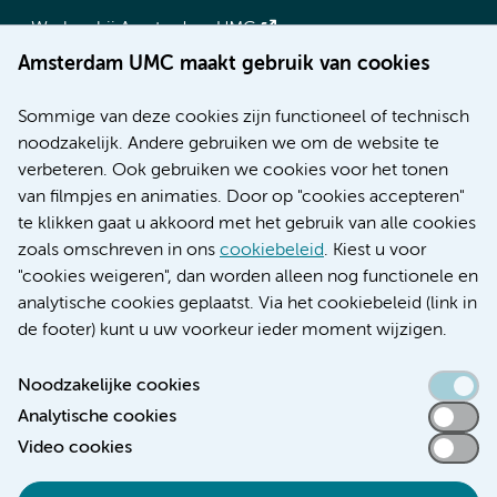
Werken bij Amsterdam UMC
Over Amsterdam UMC
Amsterdam UMC maakt gebruik van cookies
Nieuws
Research
Sommige van deze cookies zijn functioneel of technisch
Educatie locatie AMC
noodzakelijk. Andere gebruiken we om de website te
Educatie locatie VUmc
verbeteren. Ook gebruiken we cookies voor het tonen
van filmpjes en animaties. Door op "cookies accepteren"
te klikken gaat u akkoord met het gebruik van alle cookies
zoals omschreven in ons
cookiebeleid
. Kiest u voor
Verwijzen & diagnostiek
"cookies weigeren", dan worden alleen nog functionele en
analytische cookies geplaatst. Via het cookiebeleid (link in
de footer) kunt u uw voorkeur ieder moment wijzigen.
Noodzakelijke cookies
Toegankelijkheidsverklaring
Analytische cookies
Responsible disclosure
Video cookies
Algemene privacyverklaring
Cookieverklaring