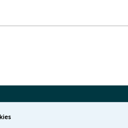
kies
Meer Amsterdam UMC websites: