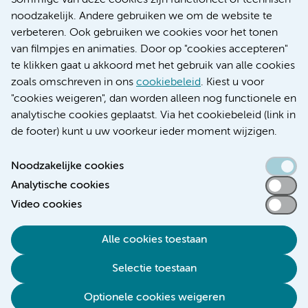
Sommige van deze cookies zijn functioneel of technisch
Educatie locatie AMC
noodzakelijk. Andere gebruiken we om de website te
Educatie locatie VUmc
verbeteren. Ook gebruiken we cookies voor het tonen
van filmpjes en animaties. Door op "cookies accepteren"
te klikken gaat u akkoord met het gebruik van alle cookies
zoals omschreven in ons
cookiebeleid
. Kiest u voor
Verwijzen & diagnostiek
"cookies weigeren", dan worden alleen nog functionele en
analytische cookies geplaatst. Via het cookiebeleid (link in
de footer) kunt u uw voorkeur ieder moment wijzigen.
Noodzakelijke cookies
Toegankelijkheidsverklaring
Analytische cookies
Responsible disclosure
Video cookies
Algemene privacyverklaring
Cookieverklaring
Alle cookies toestaan
Disclaimer
Selectie toestaan
Colofon
Optionele cookies weigeren