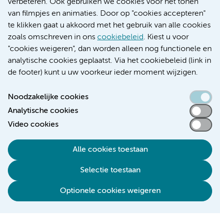
verbeteren. Ook gebruiken we cookies voor het tonen
Educatie locatie VUmc
van filmpjes en animaties. Door op "cookies accepteren"
te klikken gaat u akkoord met het gebruik van alle cookies
zoals omschreven in ons
cookiebeleid
. Kiest u voor
"cookies weigeren", dan worden alleen nog functionele en
Verwijzen & diagnostiek
analytische cookies geplaatst. Via het cookiebeleid (link in
de footer) kunt u uw voorkeur ieder moment wijzigen.
Noodzakelijke cookies
Analytische cookies
Toegankelijkheidsverklaring
Video cookies
Responsible disclosure
Algemene privacyverklaring
Alle cookies toestaan
Cookieverklaring
Selectie toestaan
Disclaimer
Colofon
Optionele cookies weigeren