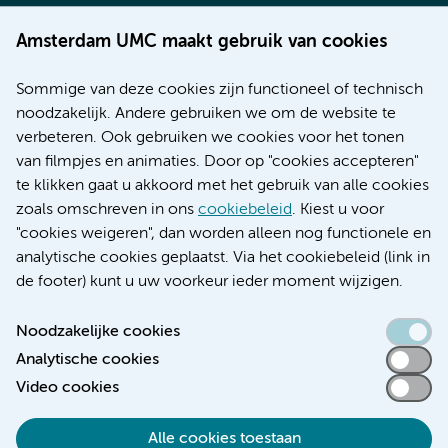
Werken bij Amsterdam UMC
Amsterdam UMC maakt gebruik van cookies
Over Amsterdam UMC
Nieuws
Sommige van deze cookies zijn functioneel of technisch
Research
noodzakelijk. Andere gebruiken we om de website te
Educatie locatie AMC
verbeteren. Ook gebruiken we cookies voor het tonen
Educatie locatie VUmc
van filmpjes en animaties. Door op "cookies accepteren"
te klikken gaat u akkoord met het gebruik van alle cookies
zoals omschreven in ons
cookiebeleid
. Kiest u voor
"cookies weigeren", dan worden alleen nog functionele en
Verwijzen & diagnostiek
analytische cookies geplaatst. Via het cookiebeleid (link in
de footer) kunt u uw voorkeur ieder moment wijzigen.
Noodzakelijke cookies
Analytische cookies
Toegankelijkheidsverklaring
Video cookies
Responsible disclosure
Algemene privacyverklaring
Alle cookies toestaan