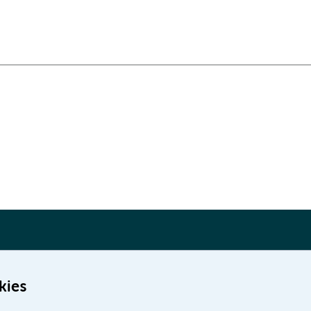
kies
Meer Amsterdam UMC websites: