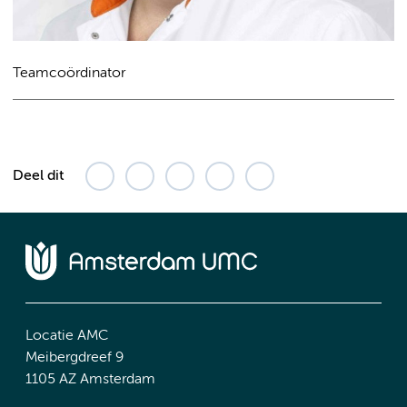
Teamcoördinator
Deel dit
Locatie AMC
Meibergdreef 9
1105 AZ Amsterdam