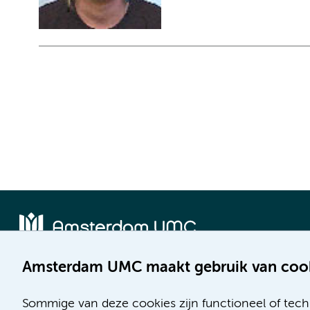
Amsterdam UMC maakt gebruik van coo
Locatie AMC
Locatie VUmc
Meibergdreef 9
De Boelelaan 1117
Sommige van deze cookies zijn functioneel of tech