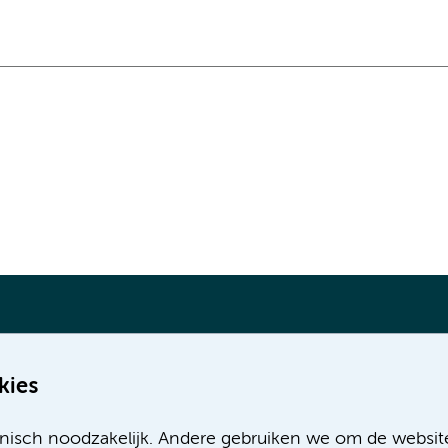
kies
Meer Amsterdam UMC websites:
nisch noodzakelijk. Andere gebruiken we om de websit