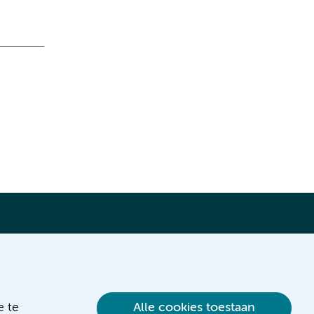
Verwijzen & diagnostiek
e te
Alle cookies toestaan