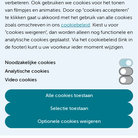
verbeteren. Ook gebruiken we cookies voor het tonen
Educatie locatie VUmc
van filmpjes en animaties. Door op "cookies accepteren"
te klikken gaat u akkoord met het gebruik van alle cookies
zoals omschreven in ons
cookiebeleid
. Kiest u voor
"cookies weigeren", dan worden alleen nog functionele en
Verwijzen & diagnostiek
analytische cookies geplaatst. Via het cookiebeleid (link in
de footer) kunt u uw voorkeur ieder moment wijzigen.
Noodzakelijke cookies
Analytische cookies
Toegankelijkheidsverklaring
Video cookies
Responsible disclosure
Algemene privacyverklaring
Alle cookies toestaan
Cookieverklaring
Selectie toestaan
Disclaimer
Colofon
Optionele cookies weigeren