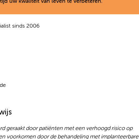
tijd uw kwaliteit van leven te verbeteren.
list sinds 2006
nde
wijs
erd geraakt door patiënten met een verhoogd risico op
nen voorkomen door de behandeling met implanteerbare