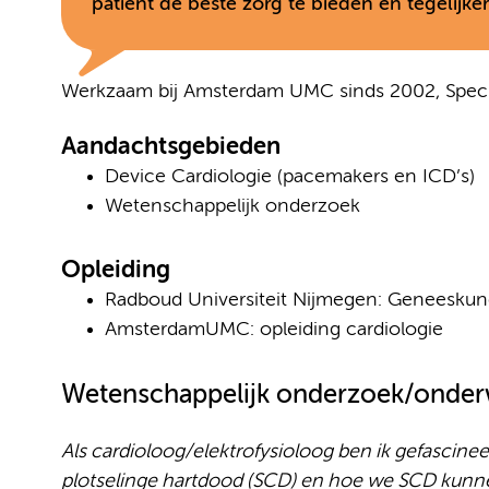
patiënt de beste zorg te bieden en tegelijker
Werkzaam bij Amsterdam UMC sinds 2002, Specia
Aandachtsgebieden
Device Cardiologie (pacemakers en ICD’s)
Wetenschappelijk onderzoek
Opleiding
Radboud Universiteit Nijmegen: Geneesku
AmsterdamUMC: opleiding cardiologie
Wetenschappelijk onderzoek/onder
Als cardioloog/elektrofysioloog ben ik gefascine
plotselinge hartdood (SCD) en hoe we SCD kun