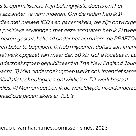
 te optimaliseren. Mijn belangrijkste doel is om het
apparaten te verminderen. Om die reden heb ik 1)
dies met nieuwe ICD's en pacemakers, die zijn ontworp
 positieve ervaringen met deze apparaten heb ik 2) twee
rzoeken gestart, bekend onder het acroniem: de PRAET
n beter te begrijpen. Ik heb miljoenen dollars aan finan
netwerk opgezet van meer dan 50 klinische locaties in E
n onderzoeksgroep gepubliceerd in The New England Journ
wacht. 3) Mijn onderzoeksgroep werkt ook intensief sam
ibrillatietechnologieën ontwikkelen. Dit werk bestaat
tudies. 4) Momenteel ben ik de wereldwijde hoofdonderz
 draadloze pacemakers en ICD's.
therapie van hartritmestoornissen sinds: 2023