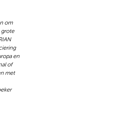
en om
 grote
ORIAN
ciering
uropa en
al of
en met
oeker