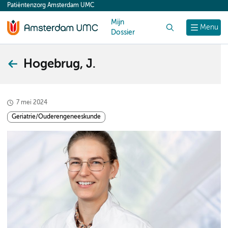
Patiëntenzorg Amsterdam UMC
content
Mijn
Zoek
Menu
Dossier
Hogebrug, J.
7 mei 2024
Geriatrie/Ouderengeneeskunde