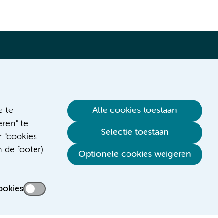
Verwijzen & diagnostiek
e te
Alle cookies toestaan
ren" te
Selectie toestaan
r "cookies
n de footer)
Optionele cookies weigeren
ookies