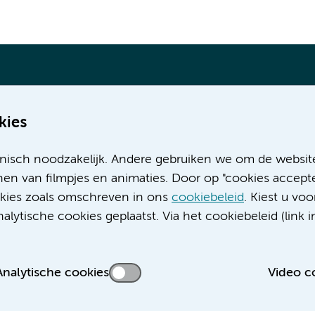
kies
Meer Amsterdam UMC websites:
nisch noodzakelijk. Andere gebruiken we om de websit
Werken bij Amsterdam UMC
en van filmpjes en animaties. Door op "cookies accepte
Over Amsterdam UMC
ookies zoals omschreven in ons
cookiebeleid
. Kiest u voo
Nieuws
lytische cookies geplaatst. Via het cookiebeleid (link i
Research
Educatie locatie AMC
Educatie locatie VUmc
Analytische cookies
Video c