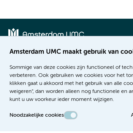
Amsterdam UMC maakt gebruik van coo
Locatie AMC
Locatie VUmc
Meibergdreef 9
De Boelelaan 1117
Sommige van deze cookies zijn functioneel of tech
1105 AZ Amsterdam
1081 HV Amsterdam
verbeteren. Ook gebruiken we cookies voor het ton
klikken gaat u akkoord met het gebruik van alle c
Telefoon:
Telefoon:
weigeren", dan worden alleen nog functionele en ana
(020) 566 9111
(020) 444 4444
kunt u uw voorkeur ieder moment wijzigen.
Route en parkeren
Route en parkeren
Noodzakelijke cookies