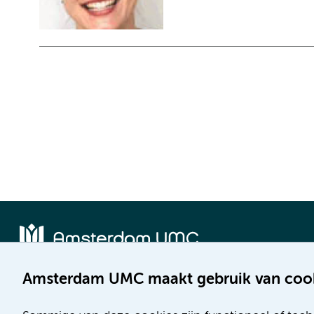
Amsterdam UMC maakt gebruik van coo
Locatie AMC
Locatie VUmc
Meibergdreef 9
De Boelelaan 1117