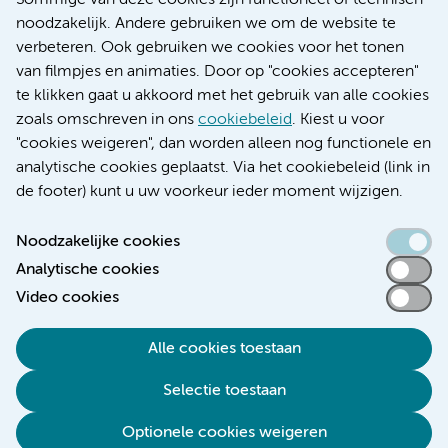
Sommige van deze cookies zijn functioneel of technisch
Educatie locatie AMC
noodzakelijk. Andere gebruiken we om de website te
Educatie locatie VUmc
verbeteren. Ook gebruiken we cookies voor het tonen
van filmpjes en animaties. Door op "cookies accepteren"
te klikken gaat u akkoord met het gebruik van alle cookies
zoals omschreven in ons
cookiebeleid
. Kiest u voor
Verwijzen & diagnostiek
"cookies weigeren", dan worden alleen nog functionele en
analytische cookies geplaatst. Via het cookiebeleid (link in
de footer) kunt u uw voorkeur ieder moment wijzigen.
Noodzakelijke cookies
Toegankelijkheidsverklaring
Analytische cookies
Responsible disclosure
Video cookies
Algemene privacyverklaring
Cookieverklaring
Alle cookies toestaan
Disclaimer
Selectie toestaan
Colofon
Optionele cookies weigeren