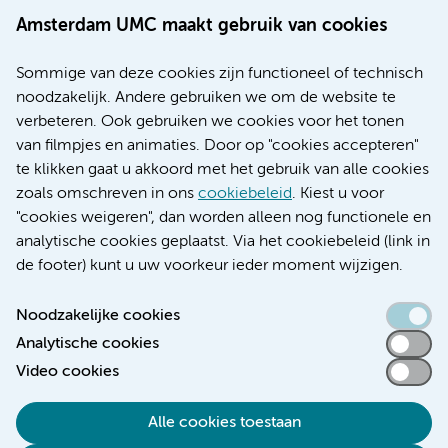
Werken bij Amsterdam UMC
Amsterdam UMC maakt gebruik van cookies
Over Amsterdam UMC
Nieuws
Sommige van deze cookies zijn functioneel of technisch
Research
noodzakelijk. Andere gebruiken we om de website te
Educatie locatie AMC
verbeteren. Ook gebruiken we cookies voor het tonen
Educatie locatie VUmc
van filmpjes en animaties. Door op "cookies accepteren"
te klikken gaat u akkoord met het gebruik van alle cookies
zoals omschreven in ons
cookiebeleid
. Kiest u voor
"cookies weigeren", dan worden alleen nog functionele en
Verwijzen & diagnostiek
analytische cookies geplaatst. Via het cookiebeleid (link in
de footer) kunt u uw voorkeur ieder moment wijzigen.
Noodzakelijke cookies
Analytische cookies
Toegankelijkheidsverklaring
Video cookies
Responsible disclosure
Algemene privacyverklaring
Alle cookies toestaan
Cookieverklaring