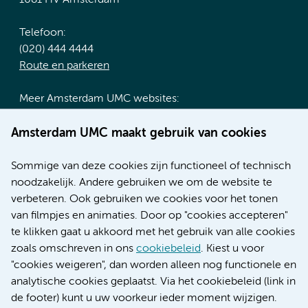
Telefoon:
(020) 444 4444
Route en parkeren
Meer Amsterdam UMC websites:
Werken bij Amsterdam UMC
Amsterdam UMC maakt gebruik van cookies
Over Amsterdam UMC
Nieuws
Sommige van deze cookies zijn functioneel of technisch
Research
noodzakelijk. Andere gebruiken we om de website te
Educatie locatie AMC
verbeteren. Ook gebruiken we cookies voor het tonen
Educatie locatie VUmc
van filmpjes en animaties. Door op "cookies accepteren"
te klikken gaat u akkoord met het gebruik van alle cookies
zoals omschreven in ons
cookiebeleid
. Kiest u voor
"cookies weigeren", dan worden alleen nog functionele en
Verwijzen & diagnostiek
analytische cookies geplaatst. Via het cookiebeleid (link in
de footer) kunt u uw voorkeur ieder moment wijzigen.