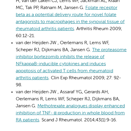
H, van der Laken CJ, Lems WF, Jackman AL, Kraan
MC, Tak PP, Ratnam M, Jansen G.
Folate receptor
beta as a potential delivery route for novel folate
antagonists to macrophages in the synovial tissue of
rheumatoid arthritis patients
. Arthritis Rheum 2009;
60:12-21.
van der Heijden JW , Oerlemans R, Lems WF,
Scheper RJ, Dijkmans BA, Jansen G.
The proteasome
inhibitor bortezomib inhibits the release of
NFkappaB-inducible cytokines and induces
apoptosis of activated T cells from rheumatoid
arthritis patients
. Clin Exp Rheumatol 2009; 27: 92-
98.
van der Heijden JW , Assaraf YG, Gerards AH,
Oerlemans R, Lems WF, Scheper RJ, Dijkmans BA,
Jansen G.
Methotrexate analogues display enhanced
inhibition of TNF- α production in whole blood from
RA patients
. Scand J Rheumatol. 2014;43(1):9-16.