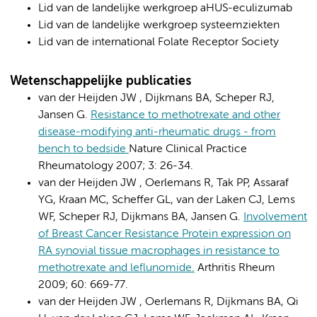
Lid van de landelijke werkgroep aHUS-eculizumab
Lid van de landelijke werkgroep systeemziekten
Lid van de international Folate Receptor Society
Wetenschappelijke publicaties
van der Heijden JW , Dijkmans BA, Scheper RJ,
Jansen G.
Resistance to methotrexate and other
disease-modifying anti-rheumatic drugs - from
bench to bedside
Nature Clinical Practice
Rheumatology 2007; 3: 26-34.
van der Heijden JW , Oerlemans R, Tak PP, Assaraf
YG, Kraan MC, Scheffer GL, van der Laken CJ, Lems
WF, Scheper RJ, Dijkmans BA, Jansen G.
Involvement
of Breast Cancer Resistance Protein expression on
RA synovial tissue macrophages in resistance to
methotrexate and leflunomide.
Arthritis Rheum
2009; 60: 669-77.
van der Heijden JW , Oerlemans R, Dijkmans BA, Qi